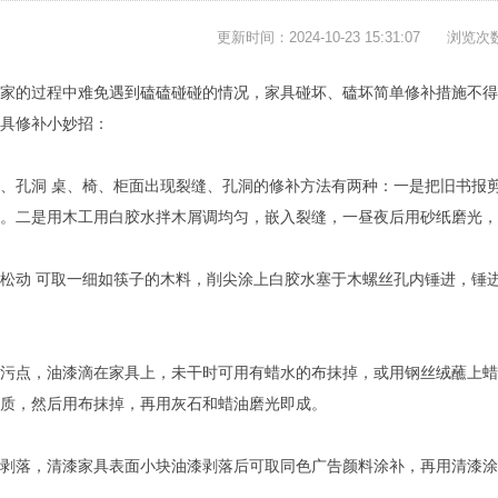
更新时间：2024-10-23 15:31:07
浏览次
家的过程中难免遇到磕磕碰碰的情况，家具碰坏、磕坏简单修补措施不得
具修补小妙招：
、孔洞 桌、椅、柜面出现裂缝、孔洞的修补方法有两种：一是把旧书报
。二是用木工用白胶水拌木屑调均匀，嵌入裂缝，一昼夜后用砂纸磨光，
松动 可取一细如筷子的木料，削尖涂上白胶水塞于木螺丝孔内锤进，锤
污点，油漆滴在家具上，未干时可用有蜡水的布抹掉，或用钢丝绒蘸上蜡
质，然后用布抹掉，再用灰石和蜡油磨光即成。
剥落，清漆家具表面小块油漆剥落后可取同色广告颜料涂补，再用清漆涂