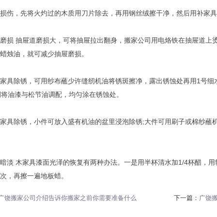
损伤，先将火灼过的木质用刀片除去，再用钢丝绒擦干净，然后用补家具
磨损 抽屉道磨损大，可将抽屉拉出翻身，搬家公司用电烙铁在抽屉道上
蜡烛油，就可减少抽屉磨损。
家具除锈，可用纱布蘸少许缝纫机油将锈斑擦净，露出锈蚀处再用1号细
例将油漆与松节油调配，均匀涂在锈蚀处。
家具除锈，小件可放入盛有机油的盆里浸泡除锈;大件可用刷子或棉纱蘸
暗淡 木家具漆面光泽的恢复有两种办法。一是用半杯清水加1/4杯醋，
次，再擦一遍地板蜡。
广饶搬家公司介绍告诉你搬家之前你需要准备什么
下一篇：
广饶