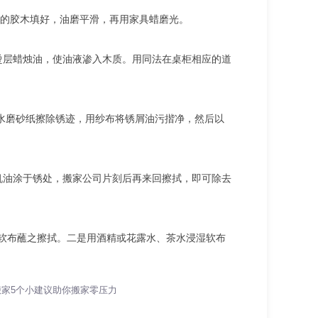
的胶木填好，油磨平滑，再用家具蜡磨光。
烫层蜡烛油，使油液渗入木质。用同法在桌柜相应的道
水磨砂纸擦除锈迹，用纱布将锈屑油污揩净，然后以
机油涂于锈处，搬家公司片刻后再来回擦拭，即可除去
用软布蘸之擦拭。二是用酒精或花露水、茶水浸湿软布
搬家5个小建议助你搬家零压力