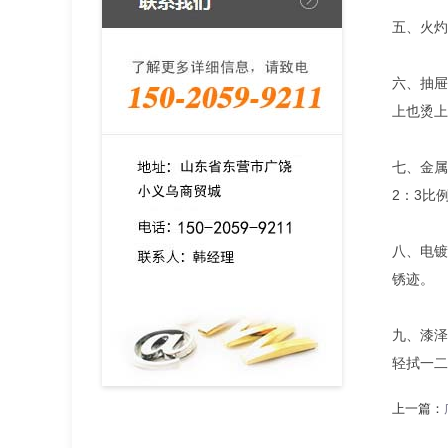
五、火灼
六、抽屉
上也烫上
七、金属
2：3比
八、电镀
锈迹。
九、漆泽
轻拭一二
上一篇：