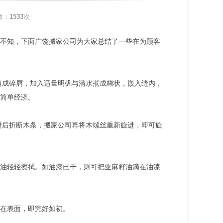
数：
1533
次
不知，下面广饶搬家公司为大家总结了一些在为顾客
剪成碎屑，加入适量明矾与清水煮成糊状，嵌入缝内，
简单经济。
进后折断木条，搬家公司再将木螺丝重新旋进，即可旋
油轻轻擦拭。如油漆已干，则可把亚麻籽油滴在油漆
在表面，即完好如初。