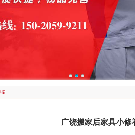
妙招
广饶搬家后家具小修