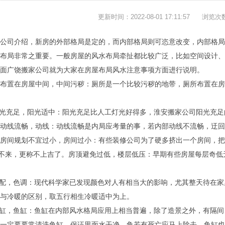
更新时间：2022-08-01 17:11:57
浏览次
公司介绍，新房的外部格局是定的，而内部格局则可恣意改变，内部格局
布局非常之重要。一般房屋的风水布局牵扯都比较广泛，比如空间设计、
面广饶搬家公司就为大家在房屋布局风水注意事项方面进行说明。
布置在房屋中间，中间污秽：厕所是一个比较污秽的地带，厕所布置在房
阳光充足，阳光适中：阳光充足比人工灯光好得多，淮安搬家公司阳光充
动线流畅，动线：动线流畅是内局应考量的事，若内部动线不流畅，迂回
房间规划不宜过小，房间过小：有些装修公司为了硬多挤出一个房间，把
进不来，更称不上吉了。房顶避免过低，楼层低压：早期有些房屋每层奇
搭配，色调：现代科学家已发现颜色对人有相当大的影响，尤其整天待在
与冷暖的区别，取五行相生冷暖适中为上。
鱼缸，鱼缸：鱼缸在内部风水格局应用上相当普遍，除了造景之外，有隔
一定要要常清洗鱼缸，保证里面水干净，鱼若有死亡应马上除去。鱼缸也