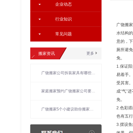
企业动态
行业知识
广饶搬家
水结构的
常见问题
意的，下
厕所避免
搬家资讯
更多
免。
1.保证
广饶搬家公司拆装家具有哪些技术要求？
易着手。
受其害。
家庭搬家预约广饶搬家公司要注意事项
成“气”
免。
2.色彩
广饶搬家5个小建议助你搬家零压力
色有五行
3.摆设
效果。但