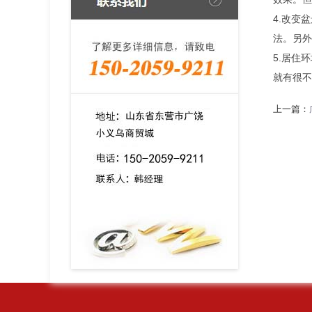
4.改变
法。另外
5.居住
就有很不
上一篇：