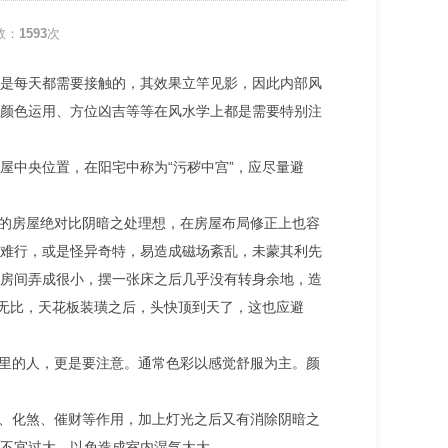
数：
1593
次
是每天都需要接触的，其效果立竿见影，因此内部风
颜色运用、方位凶吉等等在风水学上都是需要特别注
屋中央位置，在阳宅中称为“污秽中宫”，应尽量避
足的房屋绝对比阴暗之处理想，在房屋布局修正上也容
难行，或是怪异奇特，易造成磁场紊乱，未蒙其利先
房间弄成很小，摆一张床之后几乎没有转身余地，造
低无比，天花板装璜之后，头快顶到天了，这也应避
家里的人，更是要注意。通常色彩以感觉舒服为主。颜
间、化煞、催财等作用，加上灯光之后又有消除阴暗之
不宜过大，以免造成室内湿气太大。